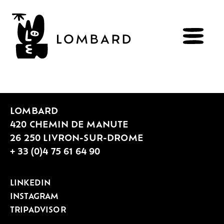
VINS
LOMBARD
RÉSERVER
BOUTIQUE
420 CHEMIN DE MANUTE
26 250 LIVRON-SUR-DROME
+ 33 (0)4 75 61 64 90
Explorer
les
vins
Artisans
du
vivant
LINKEDIN
Brézème
&
Rhône
Pluriel
INSTAGRAM
Vignes
&
culture
engagée
Gammes
de
vin
TRIPADVISOR