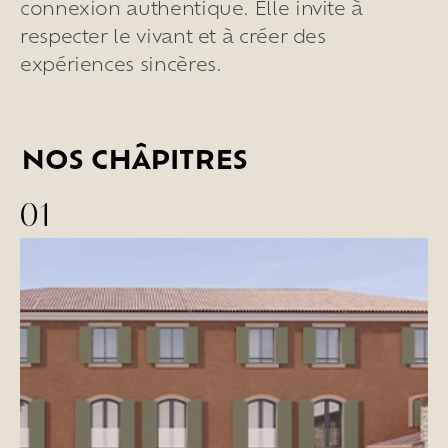
connexion authentique. Elle invite à
Habiter
la
maison
respecter le vivant et à créer des
Les
espaces
extérieurs
expériences sincères.
Les
espaces
intérieurs
Les
chambres
Les
services
en
plus
NOS CHÂPITRES
Vivre
l’expérience
01
Goûter
le
vivant
Ralentir
et
se
recentrer
Explorer
les
paysages
Créer
ensemble
À
la
rencontre
Créer
vos
événements
Travailler
autrement
Se
retrouver
Célébrer