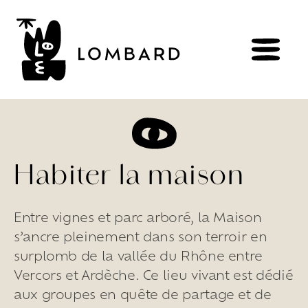
RÉSERVER
BOUTIQUE
Habiter la maison
Entre vignes et parc arboré, la Maison
Explorer
les
vins
s’ancre pleinement dans son terroir en
Artisans
du
vivant
surplomb de la vallée du Rhône entre
Brézème
&
Rhône
Pluriel
Vercors et Ardèche. Ce lieu vivant est dédié
Vignes
&
culture
engagée
Gammes
de
vin
aux groupes en quête de partage et de