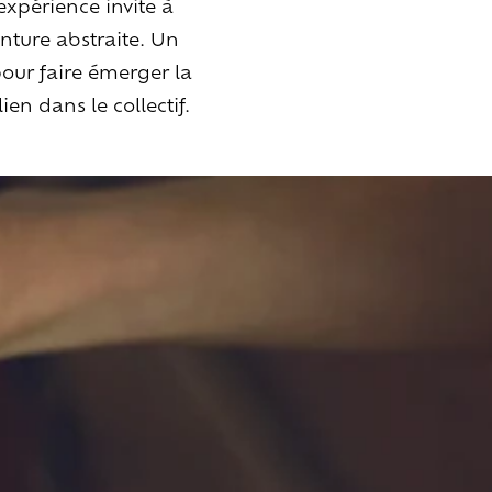
expérience invite à
inture abstraite. Un
 pour faire émerger la
ien dans le collectif.
n