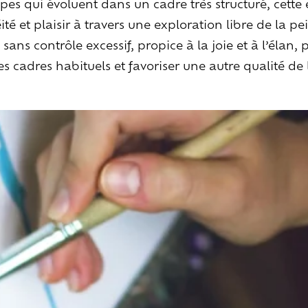
es qui évoluent dans un cadre très structuré, cette 
té et plaisir à travers une exploration libre de la pe
ans contrôle excessif, propice à la joie et à l’élan,
les cadres habituels et favoriser une autre qualité de l
Explorer
les
vins
Artisans
du
vivant
Brézème
&
Rhône
Pluriel
Vignes
&
culture
engagée
Gammes
de
vin
Habiter
la
maiso
Les
espaces
extérieurs
Les
espaces
intérieurs
Les
chambres
Les
services
en
plus