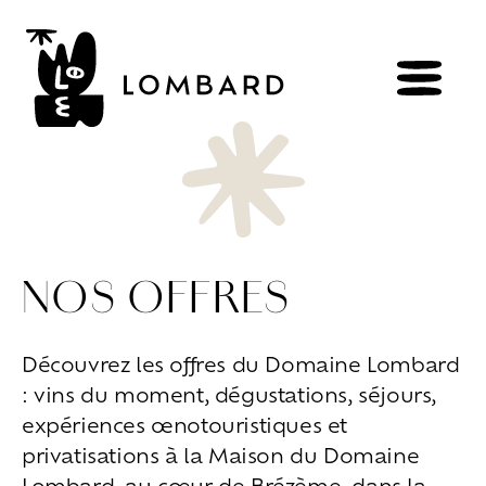
RÉSERVER
BOUTIQUE
NOS OFFRES
Explorer
les
vins
Artisans
du
vivant
Découvrez les offres du Domaine Lombard
Brézème
&
Rhône
Pluriel
: vins du moment, dégustations, séjours,
Vignes
&
culture
engagée
Gammes
de
vin
expériences œnotouristiques et
privatisations à la Maison du Domaine
Habiter
la
maison
Lombard, au cœur de Brézème, dans la