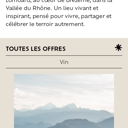
Vallée du Rhône. Un lieu vivant et
Les
espaces
extérieurs
Les
espaces
intérieurs
inspirant, pensé pour vivre, partager et
Les
chambres
célébrer le terroir autrement.
Les
services
en
plus
Vivre
l’expérience
TOUTES LES OFFRES
Goûter
le
vivant
Ralentir
et
se
recentrer
Vin
Explorer
les
paysages
Créer
ensemble
À
la
rencontre
Créer
vos
événements
Travailler
autrement
Se
retrouver
Célébrer