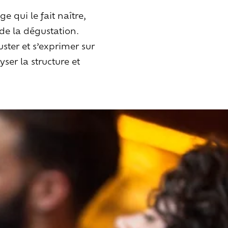
e qui le fait naître,
de la dégustation.
ster et s’exprimer sur
ser la structure et
n