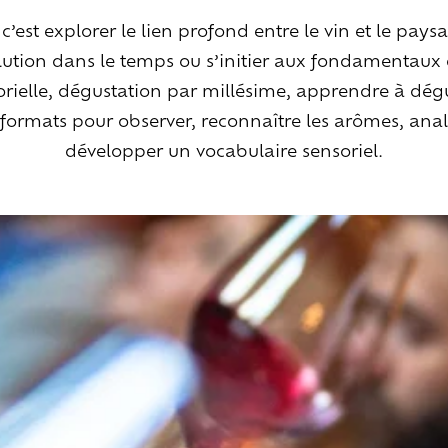
’est explorer le lien profond entre le vin et le paysag
lution dans le temps ou s’initier aux fondamentaux 
ielle, dégustation par millésime, apprendre à dégu
s formats pour observer, reconnaître les arômes, analy
Explorer
les
vins
développer un vocabulaire sensoriel.
Artisans
du
vivant
Brézème
&
Rhône
Pluriel
Vignes
&
culture
engagée
Gammes
de
vin
Habiter
la
maiso
Les
espaces
extérieurs
Les
espaces
intérieurs
Les
chambres
Les
services
en
plus