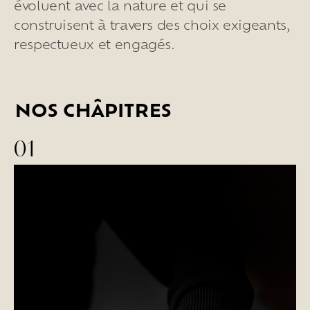
évoluent avec la nature et qui se
Habiter
la
maison
construisent à travers des choix exigeants,
Les
espaces
extérieurs
respectueux et engagés.
Les
espaces
intérieurs
Les
chambres
Les
services
en
plus
NOS CHÂPITRES
Vivre
l’expérience
01
Goûter
le
vivant
Ralentir
et
se
recentrer
Explorer
les
paysages
Créer
ensemble
À
la
rencontre
Créer
vos
événements
Travailler
autrement
Se
retrouver
Célébrer