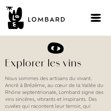
RÉSERVER
BOUTIQUE
Explorer les vins
Nous sommes des artisans du vivant.
Explorer
les
vins
Ancré à Brézème, au cœur de la Vallée du
Artisans
du
vivant
Rhône septentrionale, Lombard signe des
Brézème
&
Rhône
Pluriel
vins sincères, vibrants et inspirants. Des
Vignes
&
culture
engagée
Gammes
de
vin
cuvées qui racontent leur terroir, qui