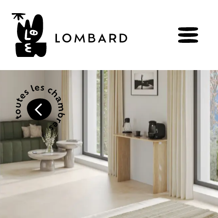
RÉSERVER
BOUTIQUE
Explorer
les
vins
Artisans
du
vivant
Brézème
&
Rhône
Pluriel
Vignes
&
culture
engagée
Gammes
de
vin