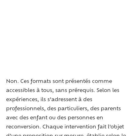
Habiter
la
maison
Les
espaces
extérieurs
Les
espaces
intérieurs
Les
chambres
Les
services
en
plus
Vivre
l’expérience
Goûter
le
vivant
Ralentir
et
se
recentrer
Explorer
les
paysages
Non. Ces formats sont présentés comme
Créer
ensemble
À
la
rencontre
accessibles à tous, sans prérequis. Selon les
expériences, ils s’adressent à des
Créer
vos
événements
professionnels, des particuliers, des parents
Travailler
autrement
avec des enfant ou des personnes en
Se
retrouver
reconversion. Chaque intervention fait l’objet
Célébrer
d’une proposition sur mesure, établie selon le