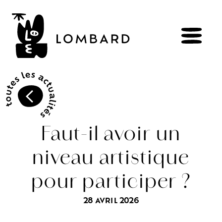
RÉSERVER
BOUTIQUE
Faut-il avoir un
niveau artistique
Explorer
les
vins
pour participer ?
Artisans
du
vivant
Brézème
&
Rhône
Pluriel
Vignes
&
culture
engagée
28 AVRIL 2026
Gammes
de
vin