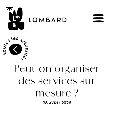
RÉSERVER
BOUTIQUE
Peut-on organiser
des services sur
Explorer
les
vins
mesure ?
Artisans
du
vivant
Brézème
&
Rhône
Pluriel
Vignes
&
culture
engagée
28 AVRIL 2026
Gammes
de
vin