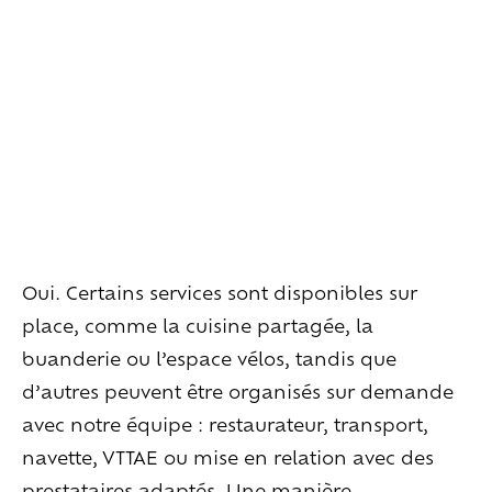
Habiter
la
maison
Les
espaces
extérieurs
Les
espaces
intérieurs
Les
chambres
Les
services
en
plus
Vivre
l’expérience
Goûter
le
vivant
Ralentir
et
se
recentrer
Explorer
les
paysages
Oui. Certains services sont disponibles sur
Créer
ensemble
À
la
rencontre
place, comme la cuisine partagée, la
buanderie ou l’espace vélos, tandis que
Créer
vos
événements
d’autres peuvent être organisés sur demande
Travailler
autrement
avec notre équipe : restaurateur, transport,
Se
retrouver
navette, VTTAE ou mise en relation avec des
Célébrer
prestataires adaptés. Une manière