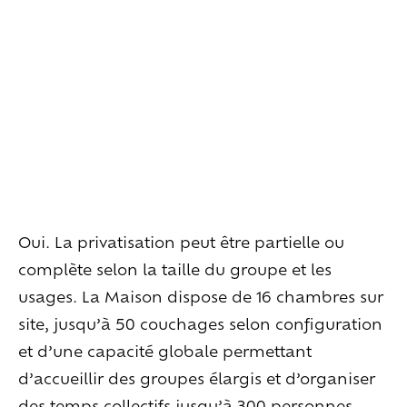
Habiter
la
maison
Les
espaces
extérieurs
Les
espaces
intérieurs
Les
chambres
Les
services
en
plus
Vivre
l’expérience
Goûter
le
vivant
Ralentir
et
se
recentrer
Explorer
les
paysages
Oui. La privatisation peut être partielle ou
Créer
ensemble
À
la
rencontre
complète selon la taille du groupe et les
usages. La Maison dispose de 16 chambres sur
Créer
vos
événements
site, jusqu’à 50 couchages selon configuration
Travailler
autrement
et d’une capacité globale permettant
Se
retrouver
d’accueillir des groupes élargis et d’organiser
Célébrer
des temps collectifs jusqu’à 300 personnes.