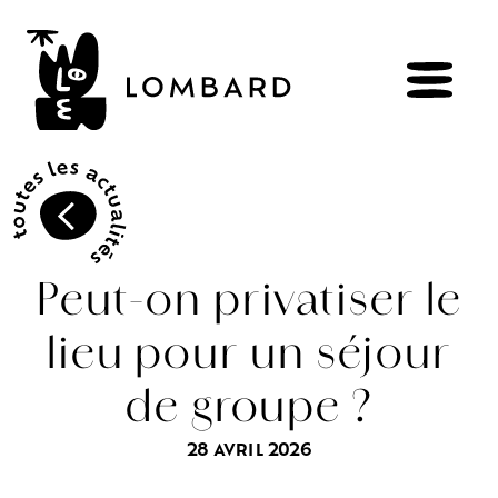
RÉSERVER
BOUTIQUE
Peut-on privatiser le
lieu pour un séjour
Explorer
les
vins
de groupe ?
Artisans
du
vivant
Brézème
&
Rhône
Pluriel
Vignes
&
culture
engagée
28 AVRIL 2026
Gammes
de
vin