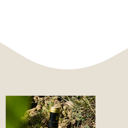
Se
retrouver
Célébrer