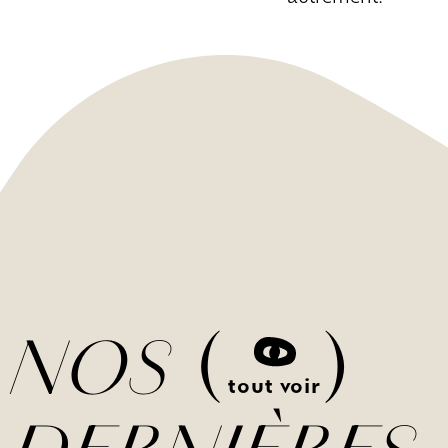
(
)
NOS
tout voir