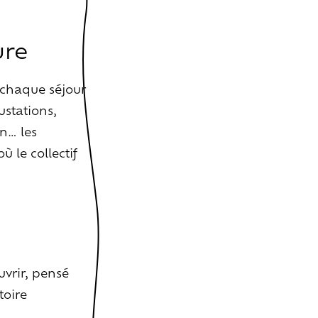
n
ure
 chaque séjour
ustations,
e
n… les
 le collectif
vrir, pensé
nts
toire