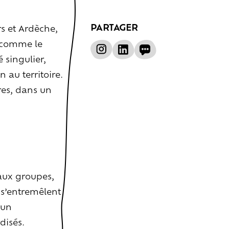
PARTAGER
rs et Ardèche,
 comme le
 singulier,
 au territoire.
res, dans un
aux groupes,
s s’entremêlent
cun
disés.