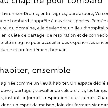
e Livron-sur-Drôme, entre vignes, parc arboré, Verco
ine Lombard s’apprête à ouvrir ses portes. Pensée
el du domaine, elle deviendra un lieu d’hospitalité
en quête de partage, de respiration et de connexion
 a été imaginé pour accueillir des expériences sincè
ulable et profondément humain.
Explorer
les
vins
Artisans
du
vivant
 habiter, ensemble
Brézème
&
Rhône
Pluriel
Vignes
&
culture
engagée
maginée comme un lieu à habiter. Un espace dédié 
Gammes
de
vin
trouver, partager, travailler ou célébrer. Ici, les temp
fs, instants informels, respirations plus calmes. Cha
u, dans un esprit de maison, loin des formats standar