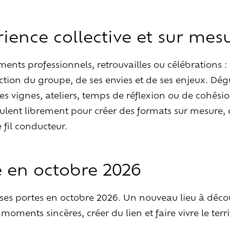
Habiter
la
maiso
Les
espaces
extérieurs
Les
espaces
intérieurs
ience collective et sur mes
Les
chambres
Les
services
en
plus
ents professionnels, retrouvailles ou célébrations :
nction du groupe, de ses envies et de ses enjeux. Dég
Vivre
l’expérienc
s vignes, ateliers, temps de réflexion ou de cohésio
Goûter
le
vivant
ulent librement pour créer des formats sur mesure, où
Ralentir
et
se
recentrer
e fil conducteur.
Explorer
les
paysages
Créer
ensemble
 en octobre 2026
À
la
rencontre
ses portes en octobre 2026. Un nouveau lieu à décou
éer
vos
événeme
 moments sincères, créer du lien et faire vivre le terri
Travailler
autrement