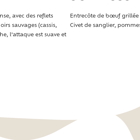
Explorer
les
paysages
Créer
ensemble
se, avec des reflets
Entrecôte de bœuf grillé
À
la
rencontre
oirs sauvages (cassis,
Civet de sanglier, pommes
e, l’attaque est suave et
éer
vos
événeme
Travailler
autrement
Se
retrouver
Célébrer