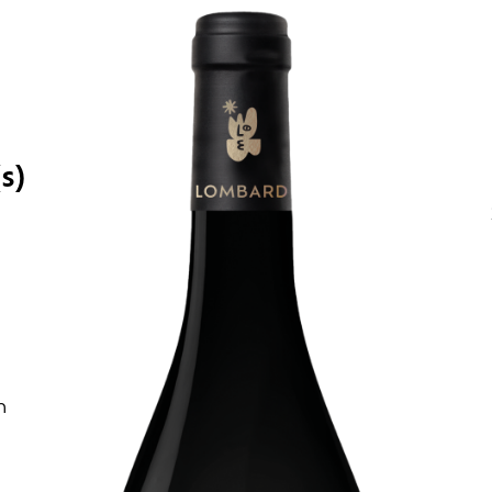
s)
n
n