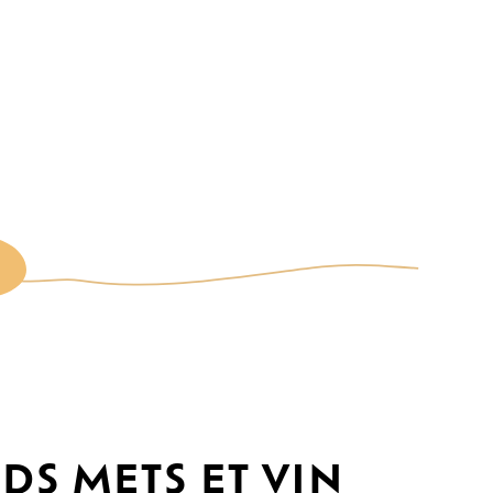
n
e
DS METS ET VIN