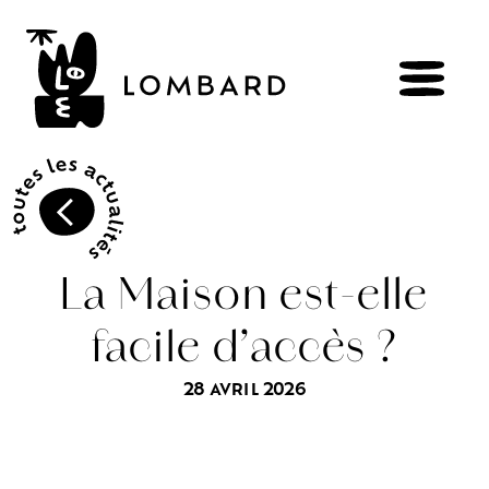
RÉSERVER
BOUTIQUE
La Maison est-elle
facile d’accès ?
Explorer
les
vins
28 AVRIL 2026
Artisans
du
vivant
Brézème
&
Rhône
Pluriel
Vignes
&
culture
engagée
Gammes
de
vin