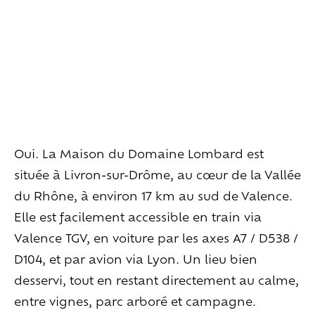
Habiter
la
maison
Les
espaces
extérieurs
Les
espaces
intérieurs
Les
chambres
Les
services
en
plus
Vivre
l’expérience
Goûter
le
vivant
Oui. La Maison du Domaine Lombard est
Ralentir
et
se
recentrer
située à Livron-sur-Drôme, au cœur de la Vallée
Explorer
les
paysages
Créer
ensemble
du Rhône, à environ 17 km au sud de Valence.
À
la
rencontre
Elle est facilement accessible en train via
Valence TGV, en voiture par les axes A7 / D538 /
Créer
vos
événements
D104, et par avion via Lyon. Un lieu bien
Travailler
autrement
desservi, tout en restant directement au calme,
Se
retrouver
Célébrer
entre vignes, parc arboré et campagne.