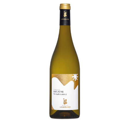
Habiter
la
maison
Les
espaces
extérieurs
Les
espaces
intérieurs
Les
chambres
Les
services
en
plus
Vivre
l’expérience
Goûter
le
vivant
Ralentir
et
se
recentrer
Explorer
les
paysages
Créer
ensemble
À
la
rencontre
Créer
vos
événements
Travailler
autrement
Se
retrouver
Célébrer