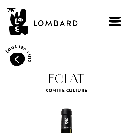
RÉSERVER
BOUTIQUE
ECLAT
CONTRE CULTURE
Explorer
les
vins
Artisans
du
vivant
Brézème
&
Rhône
Pluriel
Vignes
&
culture
engagée
Gammes
de
vin