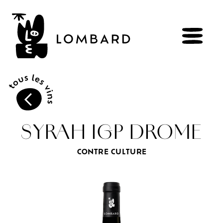
RÉSERVER
BOUTIQUE
SYRAH IGP DROME
CONTRE CULTURE
Explorer
les
vins
Artisans
du
vivant
Brézème
&
Rhône
Pluriel
Vignes
&
culture
engagée
Gammes
de
vin