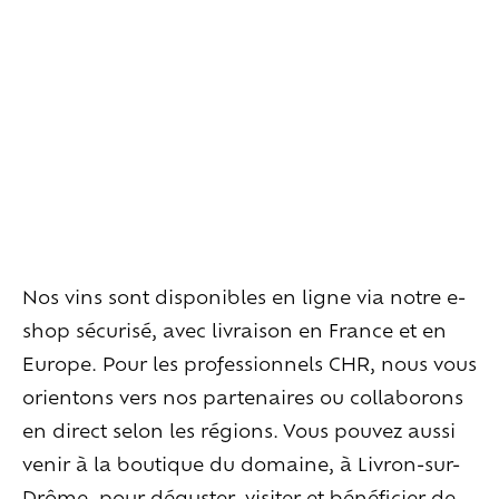
Habiter
la
maison
Les
espaces
extérieurs
Les
espaces
intérieurs
Les
chambres
Les
services
en
plus
Vivre
l’expérience
Goûter
le
vivant
Ralentir
et
se
recentrer
Explorer
les
paysages
Nos vins sont disponibles en ligne via notre e-
Créer
ensemble
À
la
rencontre
shop sécurisé, avec livraison en France et en
Europe. Pour les professionnels CHR, nous vous
Créer
vos
événements
orientons vers nos partenaires ou collaborons
Travailler
autrement
en direct selon les régions. Vous pouvez aussi
Se
retrouver
venir à la boutique du domaine, à Livron-sur-
Célébrer
Drôme, pour déguster, visiter et bénéficier de