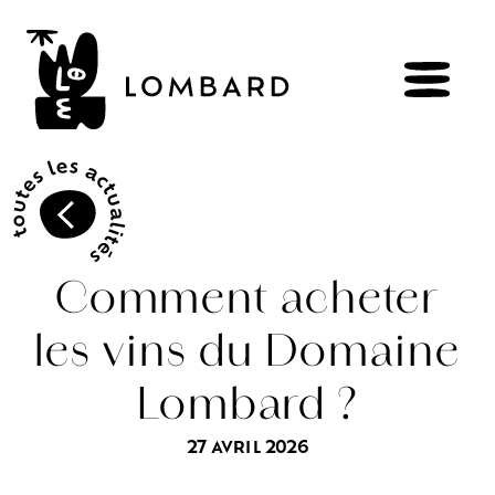
RÉSERVER
BOUTIQUE
Comment acheter
les vins du Domaine
Explorer
les
vins
Lombard ?
Artisans
du
vivant
Brézème
&
Rhône
Pluriel
Vignes
&
culture
engagée
27 AVRIL 2026
Gammes
de
vin